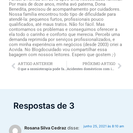
Por mais de doze anos, minha avó paterna, Dona
Benedita, precisou de acompanhamento por cuidadores.
Nossa família encontrou todo tipo de dificuldade para
atendê-la: pequenos furtos, profissionais pouco
qualificados, até maus tratos. Não foi fácil. Mas
contornamos os problemas e conseguimos oferecer a
ela todo o carinho e conforto que merecia. Percebi uma
demanda reprimida por serviços profissionalizados, e
com minha experiência em negócios (desde 2003) criei a
Acvida. No Blogdocuidado vou compartilhar essa
bagagem com nossos leitores. Espero que gostem ;-)
ARTIGO ANTERIOR
PRÓXIMO ARTIGO
O que a ozonioterapia pode fazer pelos idosos?
Acidentes domésticos com idosos: confira 7 dicas para evitar os mais comuns!
Respostas de 3
junho 25, 2021 às 8:10 am
Rosana Silva Cedraz
disse: