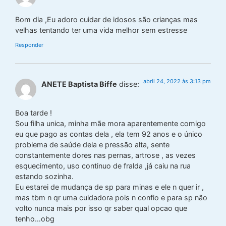
Bom dia ,Eu adoro cuidar de idosos são crianças mas
velhas tentando ter uma vida melhor sem estresse
Responder
abril 24, 2022 às 3:13 pm
ANETE Baptista Biffe
disse:
Boa tarde !
Sou filha unica, minha mãe mora aparentemente comigo
eu que pago as contas dela , ela tem 92 anos e o único
problema de saúde dela e pressão alta, sente
constantemente dores nas pernas, artrose , as vezes
esquecimento, uso continuo de fralda ,já caiu na rua
estando sozinha.
Eu estarei de mudança de sp para minas e ele n quer ir ,
mas tbm n qr uma cuidadora pois n confio e para sp não
volto nunca mais por isso qr saber qual opcao que
tenho…obg