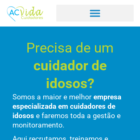
Precisa de um
cuidador de
idosos?
Somos a maior e melhor
empresa
especializada em cuidadores de
idosos
e faremos toda a gestão e
monitoramento.
Aqui recrutamos, treinamos e