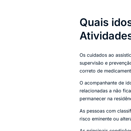
Quais ido
Atividades
Os cuidados ao assisti
supervisão e prevenção
correto de medicament
O acompanhante de ido
relacionadas a não fic
permanecer na residênci
As pessoas com classi
risco eminente ou alte
As principais condiçõ