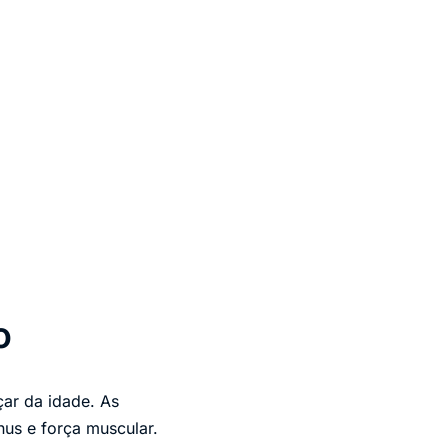
o
ar da idade. As
nus e força muscular.