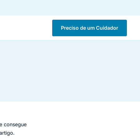
Preciso de um Cuidador
 e consegue
artigo.