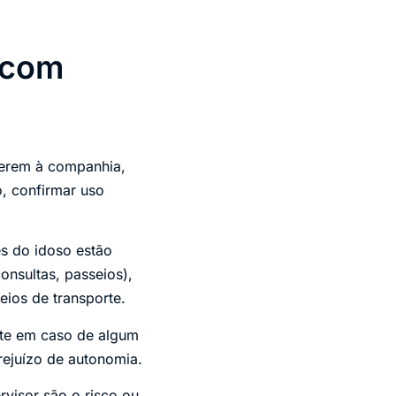
 com
ferem à companhia,
o, confirmar uso
s do idoso estão
onsultas, passeios),
eios de transporte.
rte em caso de algum
rejuízo de autonomia.
visor são o risco ou