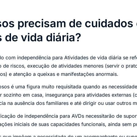
sos precisam de cuidados
 de vida diária?
do com independência para Atividades de vida diária se re
 de riscos, execução de atividades menores (servir o prat
os) e atenção a queixas e manifestações anormais.
sos é uma figura muito requisitada quando as necessidade
ar sozinho em casa, insegurança para atividades externas (c
a na ausência dos familiares e até dirigir ou usar outros m
ficação de independência para AVDs necessitarão de supo
rações iniciais de suas capacidades funcionais, ainda sem p
es que impõem a necessidade de um acompanhante ou super