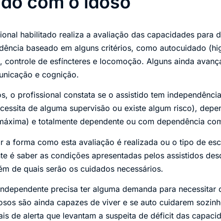
do com o idoso
ional habilitado realiza a avaliação das capacidades para 
dência baseado em alguns critérios, como autocuidado (hi
), controle de esfíncteres e locomoção. Alguns ainda avan
nicação e cognição.
os, o profissional constata se o assistido tem independênci
essita de alguma supervisão ou existe algum risco), depen
máxima) e totalmente dependente ou com dependência com
 a forma como esta avaliação é realizada ou o tipo de es
te é saber as condições apresentadas pelos assistidos des
lém de quais serão os cuidados necessários.
e independente precisa ter alguma demanda para necessit
osos são ainda capazes de viver e se auto cuidarem sozinh
nais de alerta que levantam a suspeita de déficit das capaci