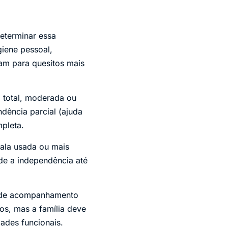
determinar essa
giene pessoal,
çam para quesitos mais
a total, moderada ou
dência parcial (ajuda
pleta.
cala usada ou mais
de a independência até
ar de acompanhamento
os, mas a família deve
dades funcionais.