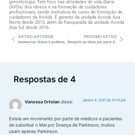
gerontologia. Tem foco nas atividades de vida diária
(AVDs) dos idosos e na formação de cuidadores
profissionais, sendo instrutora do curso de formação de
cuidadores da Acvida. É gerente da unidade Acvida Asa
Norte desde 2013, além de franqueada da unidade Acvida
Asa Sul desde 2016.
ARTIGO ANTERIOR
PRÓXIMO ARTIGO
Insônia em idosos é problema comum: será que pode ser minimizado?
Respeito ao idoso por parte do cuidador é responsabilidade do profissional e de todos os envolvidos no cuidado
Respostas de 4
janeiro 6, 2021 às 10:13 pm
Vanessa Ortolan
disse:
Existe um movimento por parte de médicos e pacientes
de substituir o Mal por Doença de Parkinson, muitos
usam apenas Parkinson.