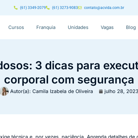
(61) 3349-2079
(61) 3273-9083
contato@acvida.com.br
Cursos
Franquia
Unidades
Vagas
Blog
osos: 3 dicas para execut
corporal com segurança
Autor(a):
Camila Izabela de Oliveira
julho 28, 202
xige técnica e, por vezes, paciência. Aprenda detalhes d