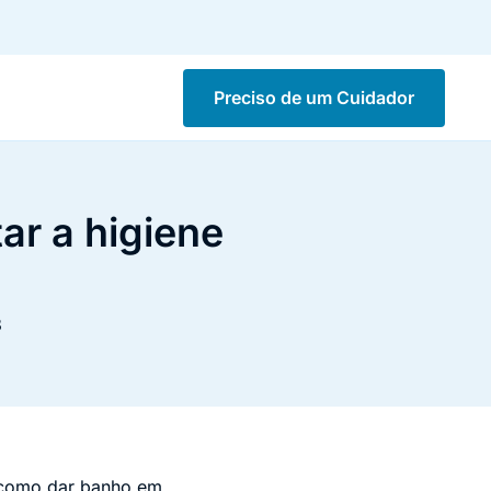
Preciso de um Cuidador
ar a higiene
3
e como dar banho em