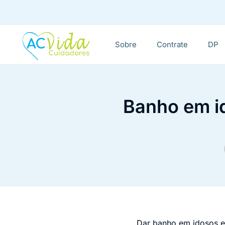
Sobre
Contrate
DP
Banho em id
Dar banho em idosos e