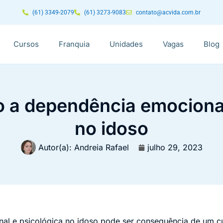
(61) 3349-2079
(61) 3273-9083
contato@acvida.com.br
Cursos
Franquia
Unidades
Vagas
Blog
a dependência emocional
no idoso
Autor(a):
Andreia Rafael
julho 29, 2023
al e psicológica no idoso pode ser consequência de um c