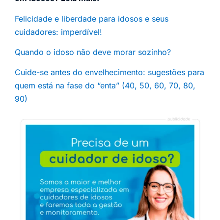
Felicidade e liberdade para idosos e seus
cuidadores: imperdível!
Quando o idoso não deve morar sozinho?
Cuide-se antes do envelhecimento: sugestões para
quem está na fase do “enta” (40, 50, 60, 70, 80,
90)