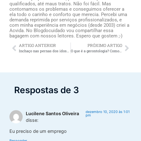
qualificados, até maus tratos. Não foi fácil. Mas
contornamos os problemas e conseguimos oferecer a
ela todo o carinho e conforto que merecia. Percebi uma
demanda reprimida por serviços profissionalizados, e
com minha experiência em negócios (desde 2003) criei a
Acvida. No Blogdocuidado vou compartilhar essa
bagagem com nossos leitores. Espero que gostem ;-)
ARTIGO ANTERIOR
PRÓXIMO ARTIGO
Inchaço nas pernas dos idosos demanda atenção e pode indicar problemas mais graves
O que é a gerontologia? Como o gerontólogo pode auxiliar no cuidado ao idoso?
Respostas de 3
dezembro 10, 2020 às 1:01
Lucilene Santos Oliveira
pm
disse:
Eu preciso de um emprego
Responder