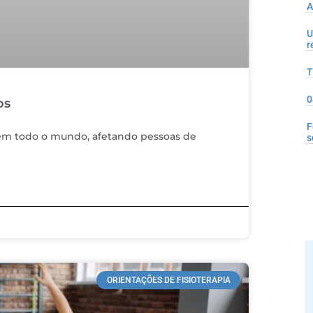
A
U
r
T
0
os
F
 em todo o mundo, afetando pessoas de
s
ORIENTAÇÕES DE FISIOTERAPIA