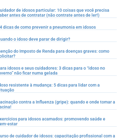
uidador de idosos particular: 10 coisas que você precisa
aber antes de contratar (não contrate antes de ler!)
4 dicas de como prevenir a pneumonia em idosos
uando o idoso deve parar de dirigir?
senção do Imposto de Renda para doenças graves: como
olicitar?
ara idosos e seus cuidadores: 3 dicas para o “idoso no
nverno” não ficar numa gelada
doso resistente à mudança: 5 dicas para lidar com a
ituação
acinação contra a Influenza (gripe): quando e onde tomar a
acina!
xercícios para idosos acamados: promovendo saúde e
em-estar
urso de cuidador de idosos: capacitação profissional com a