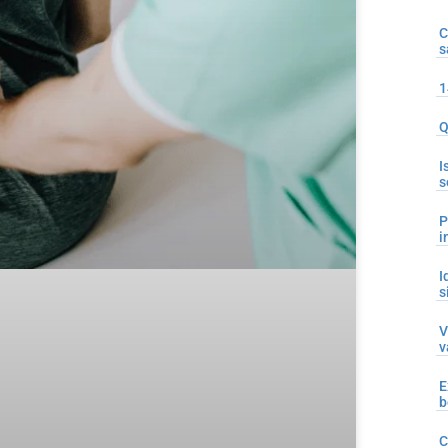
C
s
1
Q
I
s
P
i
I
s
V
v
E
b
C