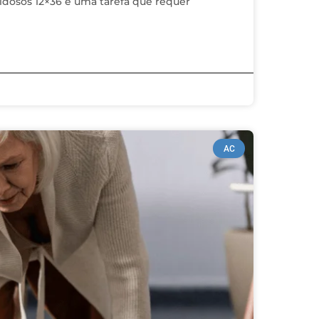
 idosos 12×36 é uma tarefa que requer
AC