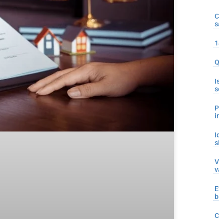
C
s
1
Q
I
s
P
i
I
s
V
v
E
b
C