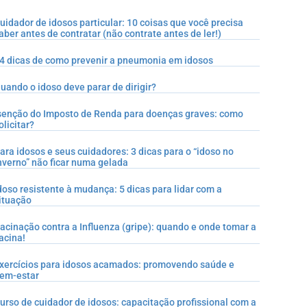
uidador de idosos particular: 10 coisas que você precisa
aber antes de contratar (não contrate antes de ler!)
4 dicas de como prevenir a pneumonia em idosos
uando o idoso deve parar de dirigir?
senção do Imposto de Renda para doenças graves: como
olicitar?
ara idosos e seus cuidadores: 3 dicas para o “idoso no
nverno” não ficar numa gelada
doso resistente à mudança: 5 dicas para lidar com a
ituação
acinação contra a Influenza (gripe): quando e onde tomar a
acina!
xercícios para idosos acamados: promovendo saúde e
em-estar
urso de cuidador de idosos: capacitação profissional com a