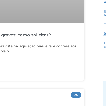
A
U
r
T
0
graves: como solicitar?
F
vista na legislação brasileira, e confere aos
s
erva o
AC