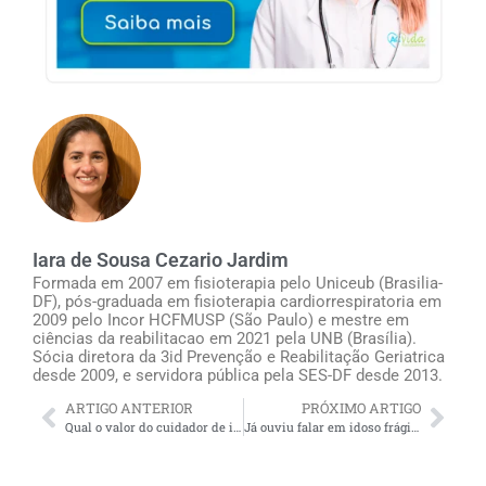
Iara de Sousa Cezario Jardim
Formada em 2007 em fisioterapia pelo Uniceub (Brasilia-
DF), pós-graduada em fisioterapia cardiorrespiratoria em
2009 pelo Incor HCFMUSP (São Paulo) e mestre em
ciências da reabilitacao em 2021 pela UNB (Brasília).
Sócia diretora da 3id Prevenção e Reabilitação Geriatrica
desde 2009, e servidora pública pela SES-DF desde 2013.
ARTIGO ANTERIOR
PRÓXIMO ARTIGO
Qual o valor do cuidador de idosos (R$) trabalhando numa residência?
Já ouviu falar em idoso frágil? Como tratar a fraqueza em idosos? Fisioterapia pode ajudar (e muito!)