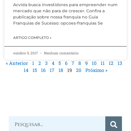
Acvida busca investidores para empreender num
mercado que não para de crescer. Confira a
publicação sobre nossa franquia no Guia
Franquias de Sucesso: opcoes-franquias Se
ARTIGO COMPLETO »
outubro 9, 2017
Nenhum comentário
« Anterior
1
2
3
4
5
6
7
8
9
10
11
12
13
14
15
16
17
18
19
20
Próximo »