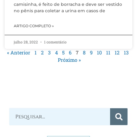
camisinha, é feito de borracha e deve ser vestido
no pênis para coletar a urina em casos de
ARTIGO COMPLETO »
julho 28, 2022
1 comentário
« Anterior
1
2
3
4
5
6
7
8
9
10
11
12
13
Próximo »