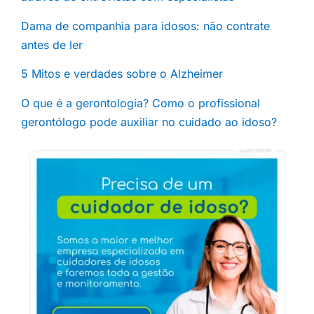
Dama de companhia para idosos: não contrate
antes de ler
5 Mitos e verdades sobre o Alzheimer
O que é a gerontologia? Como o profissional
gerontólogo pode auxiliar no cuidado ao idoso?