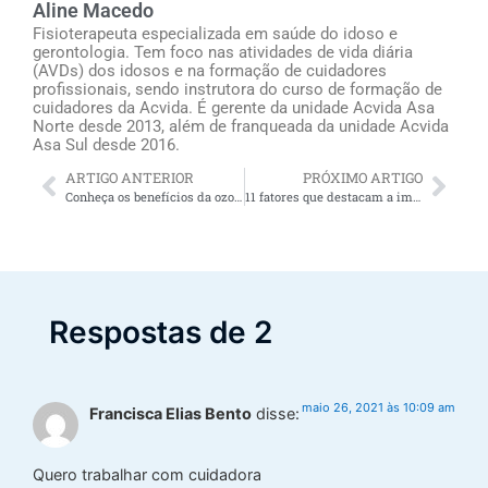
Aline Macedo
Fisioterapeuta especializada em saúde do idoso e
gerontologia. Tem foco nas atividades de vida diária
(AVDs) dos idosos e na formação de cuidadores
profissionais, sendo instrutora do curso de formação de
cuidadores da Acvida. É gerente da unidade Acvida Asa
Norte desde 2013, além de franqueada da unidade Acvida
Asa Sul desde 2016.
ARTIGO ANTERIOR
PRÓXIMO ARTIGO
Conheça os benefícios da ozonioterapia para HIV, outras infecções virais, feridas e mais
11 fatores que destacam a importância da atividade física na vida do idoso
Respostas de 2
maio 26, 2021 às 10:09 am
Francisca Elias Bento
disse:
Quero trabalhar com cuidadora