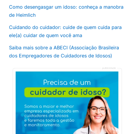
Como desengasgar um idoso: conheça a manobra
de Heimlich
Cuidando do cuidador: cuide de quem cuida para
ele(a) cuidar de quem você ama
Saiba mais sobre a ABECI (Associação Brasileira
dos Empregadores de Cuidadores de Idosos)