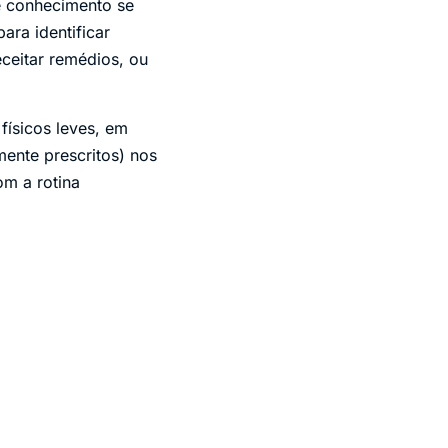
e conhecimento se
para identificar
eceitar remédios, ou
ísicos leves, em
ente prescritos) nos
om a rotina