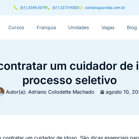
(61) 3349-2079
(61) 3273-9083
contato@acvida.com.br
Cursos
Franquia
Unidades
Vagas
Blog
contratar um cuidador de 
processo seletivo
Autor(a):
Adriano Colodette Machado
agosto 10, 20
contratar um cuidador de idoso. São dicas essenciais par