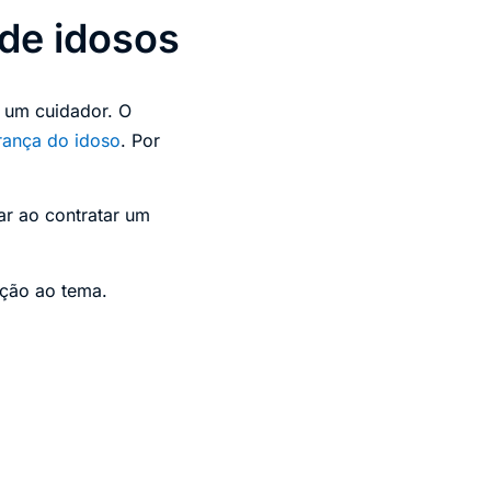
de idosos
 um cuidador. O
rança do idoso
. Por
r ao contratar um
ução ao tema.