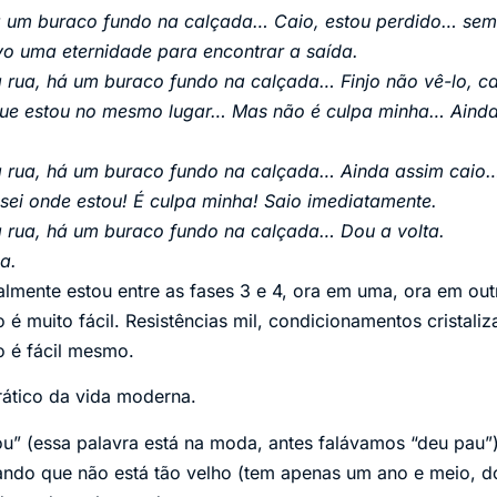
á um buraco fundo na calçada… Caio, estou perdido… se
o uma eternidade para encontrar a saída.
rua, há um buraco fundo na calçada… Finjo não vê-lo, c
que estou no mesmo lugar… Mas não é culpa minha… Ainda
rua, há um buraco fundo na calçada… Ainda assim caio…
sei onde estou! É culpa minha! Saio imediatamente.
rua, há um buraco fundo na calçada… Dou a volta.
a.
lmente estou entre as fases 3 e 4, ora em uma, ora em ou
 é muito fácil. Resistências mil, condicionamentos cristal
o é fácil mesmo.
ático da vida moderna.
u” (essa palavra está na moda, antes falávamos “deu pau”
ando que não está tão velho (tem apenas um ano e meio, d