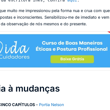
 da escritora Inês, confira 
aqui
.
 que muito me impressionou pela forma nua e crua com que
postas e inconscientes. Sensibilizou-me de imediato e vem
a da observação de nós mesmos e do presente.
ia à mudanças
CINCO CAPÍTULOS
–
Portia Nelson