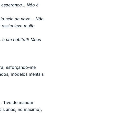
m esperança… Não é
aio nele de novo… Não
 assim levo muito
 é um hábito!!! Meus
tra, esforçando-me
izados, modelos mentais
). Tive de mandar
ois anos, no máximo),