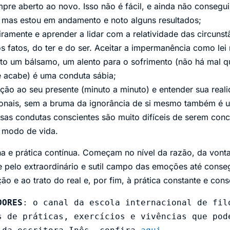
empre aberto ao novo. Isso não é fácil, e ainda não consegui
, mas estou em andamento e noto alguns resultados;
ramente e aprender a lidar com a relatividade das circunst
s fatos, do ter e do ser. Aceitar a impermanência como lei 
to um bálsamo, um alento para o sofrimento (não há mal 
 acabe) é uma conduta sábia;
nção ao seu presente (minuto a minuto) e entender sua real
onais, sem a bruma da ignorância de si mesmo também é u
as condutas conscientes são muito difíceis de serem conc
 modo de vida.
a e prática contínua. Começam no nível da razão, da vont
 pelo extraordinário e sutil campo das emoções até conse
o e ao trato do real e, por fim, à prática constante e cons
DORES
: o canal da escola internacional de filo
s de práticas, exercícios e vivências que pode