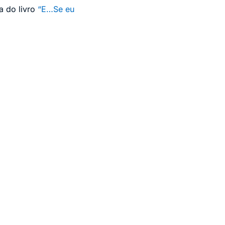
a do livro
“E…Se eu