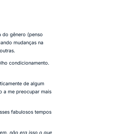
a do gênero (penso
rçando mudanças na
outras.
lho condicionamento.
aticamente de algum
so a me preocupar mais
esses fabulosos tempos
em, não era isso o que