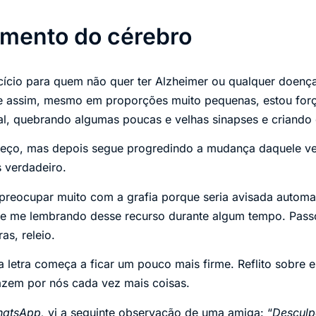
mento do cérebro
ício para quem não quer ter Alzheimer ou qualquer doenç
e assim, mesmo em proporções muito pequenas, estou fo
l, quebrando algumas poucas e velhas sinapses e criando 
eço, mas depois segue progredindo a mudança daquele ve
 verdadeiro.
reocupar muito com a grafia porque seria avisada autom
nte me lembrando desse recurso durante algum tempo. Pas
as, releio.
 letra começa a ficar um pouco mais firme. Reflito sobre 
azem por nós cada vez mais coisas.
atsApp,
vi a seguinte observação de uma amiga: “
Desculp