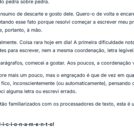
do pedra sobre pedra.
nsumo de descarte e gosto dele. Quero-o de volta e encare
tando esse fato porque resolvi começar a escrever meu pr
e, portanto, à mão.
mente. Coisa rara hoje em dia! A primeira dificuldade nota
es para escrever, nem a mesma coordenação, letra legível
parágrafos, comecei a gostar. Aos poucos, a coordenação 
more mais um pouco, mas o engraçado é que de vez em qua
 fico, inconscientemente (ou automaticamente), pensando 
i alguma letra ou escrevi errado.
tão familiarizados com os processadores de texto, esta é
-i-c-i-o-n-a-m-e-n-t-o!