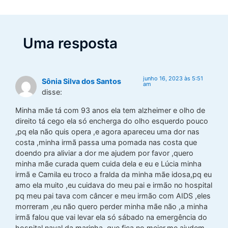
Uma resposta
junho 16, 2023 às 5:51
Sônia Silva dos Santos
am
disse:
Minha mãe tá com 93 anos ela tem alzheimer e olho de
direito tá cego ela só encherga do olho esquerdo pouco
,pq ela não quis opera ,e agora apareceu uma dor nas
costa ,minha irmã passa uma pomada nas costa que
doendo pra aliviar a dor me ajudem por favor ,quero
minha mãe curada quem cuida dela e eu e Lúcia minha
irmã e Camila eu troco a fralda da minha mãe idosa,pq eu
amo ela muito ,eu cuidava do meu pai e irmão no hospital
pq meu pai tava com câncer e meu irmão com AIDS ,eles
morreram ,eu não quero perder minha mãe não ,a minha
irmã falou que vai levar ela só sábado na emergência do
hospital naval da marinha ,que fica no meier,me ajudem