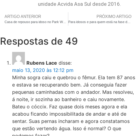
unidade Acvida Asa Sul desde 2016.
ARTIGO ANTERIOR
PRÓXIMO ARTIGO
Casa de repouso para idoso no Park Way: o melhor custo/benefício de Brasília-DF
Para idosos e para quem está na fase do enta (40, 50, 60, 70, 80, 90): cuide-se antes do envelhecimento (ou durante)! Feliz Ano Novo!!
Respostas de 49
Rubens Lace
disse:
maio 13, 2020 às 12:12 pm
Minha sogra caiu e quebrou o fêmur. Ela tem 87 anos
e estava se recuperando bem. Já conseguia fazer
pequenas caminhadas com o andador. Mas resolveu,
á noite, ir sozinha ao banheiro e caiu novamente.
Bateu o cóccix. Faz quase dois meses agora e ela
acabou ficando impossibilitada de andar e até de
sentar. Suas pernas incharam e agora constatamos
que estão vertendo água. Isso é normal? O que
podemos fazer?