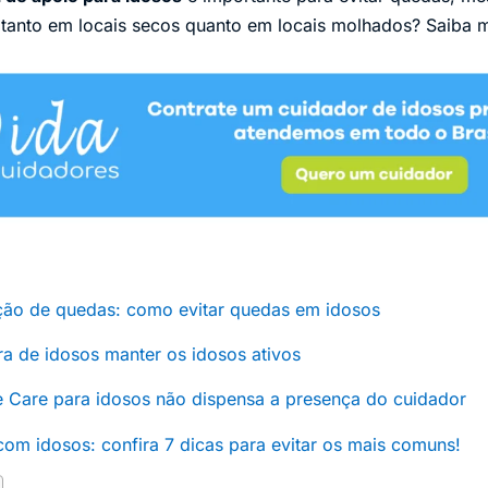
 tanto em locais secos quanto em locais molhados? Saiba 
ção de quedas: como evitar quedas em idosos
ra de idosos manter os idosos ativos
Care para idosos não dispensa a presença do cuidador
om idosos: confira 7 dicas para evitar os mais comuns!