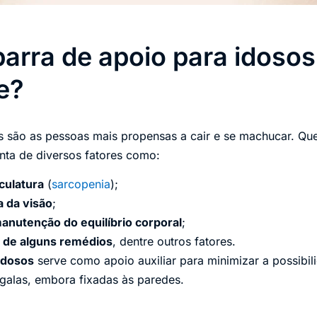
barra de apoio para idosos
e?
 são as pessoas mais propensas a cair e se machucar. Q
nta de diversos fatores como:
culatura
(
sarcopenia
);
a da visão
;
manutenção do equilíbrio corporal
;
s de alguns remédios
, dentre outros fatores.
idosos
serve como apoio auxiliar para minimizar a possibi
alas, embora fixadas às paredes.