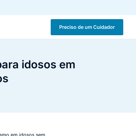
Preciso de um Cuidador
 para idosos em
os
mesmo em idosos sem