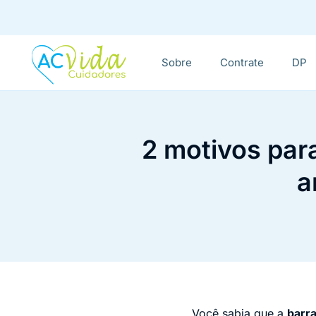
Sobre
Contrate
DP
2 motivos para
a
Você sabia que a
barra