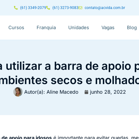
(61) 3349-2079
(61) 3273-9083
contato@acvida.com.br
Cursos
Franquia
Unidades
Vagas
Blog
 utilizar a barra de apoio
mbientes secos e molhad
Autor(a):
Aline Macedo
junho 28, 2022
 de apoio para idosos
é importante para evitar quedas, 