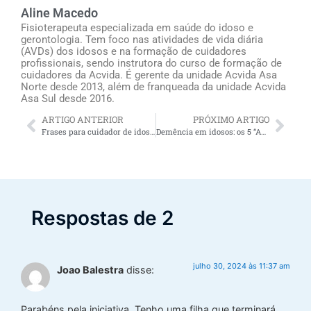
Aline Macedo
Fisioterapeuta especializada em saúde do idoso e
gerontologia. Tem foco nas atividades de vida diária
(AVDs) dos idosos e na formação de cuidadores
profissionais, sendo instrutora do curso de formação de
cuidadores da Acvida. É gerente da unidade Acvida Asa
Norte desde 2013, além de franqueada da unidade Acvida
Asa Sul desde 2016.
ARTIGO ANTERIOR
PRÓXIMO ARTIGO
Frases para cuidador de idosos pautarem seu dia a dia
Demência em idosos: os 5 “As” do Alzheimer (leitura obrigatória para cuidadores e familiares)
Respostas de 2
julho 30, 2024 às 11:37 am
Joao Balestra
disse:
Parabéns pela iniciativa. Tenho uma filha que terminará