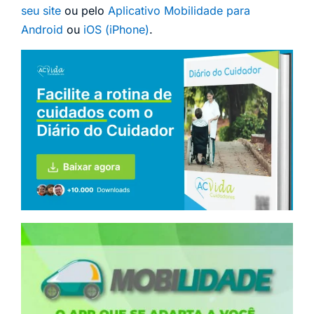
seu site
ou pelo
Aplicativo Mobilidade para
Android
ou
iOS (iPhone)
.