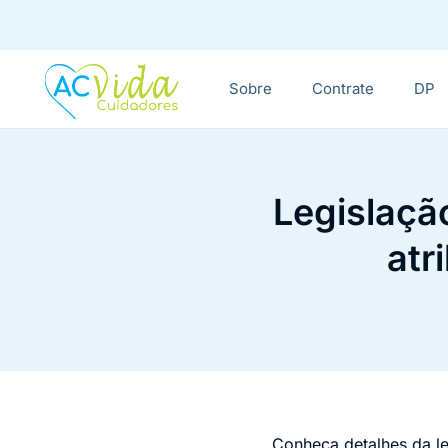
Sobre
Contrate
DP
Legislaçã
atr
Conheça detalhes da l