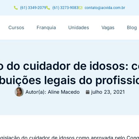
(61) 3349-2079
(61) 3273-9083
contato@acvida.com.br
Cursos
Franquia
Unidades
Vagas
Blog
o do cuidador de idosos: 
ibuições legais do profissi
Autor(a):
Aline Macedo
julho 23, 2021
egislação do cuidador de idosos como aprovada pelo Con