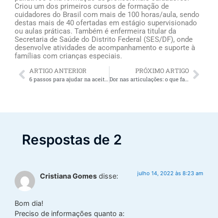
Criou um dos primeiros cursos de formação de
cuidadores do Brasil com mais de 100 horas/aula, sendo
destas mais de 40 ofertadas em estágio supervisionado
ou aulas práticas. Também é enfermeira titular da
Secretaria de Saúde do Distrito Federal (SES/DF), onde
desenvolve atividades de acompanhamento e suporte à
famílias com crianças especiais.
ARTIGO ANTERIOR
PRÓXIMO ARTIGO
6 passos para ajudar na aceitação do idoso (aceitar que precisa de cuidados)
Dor nas articulações: o que fazer para melhorar?
Respostas de 2
julho 14, 2022 às 8:23 am
Cristiana Gomes
disse:
Bom dia!
Preciso de informações quanto a: