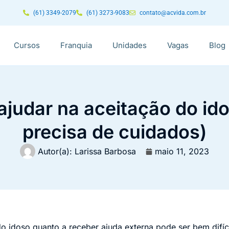
(61) 3349-2079
(61) 3273-9083
contato@acvida.com.br
Cursos
Franquia
Unidades
Vagas
Blog
ajudar na aceitação do ido
precisa de cuidados)
Autor(a):
Larissa Barbosa
maio 11, 2023
do idoso quanto a receber ajuda externa pode ser bem difíc