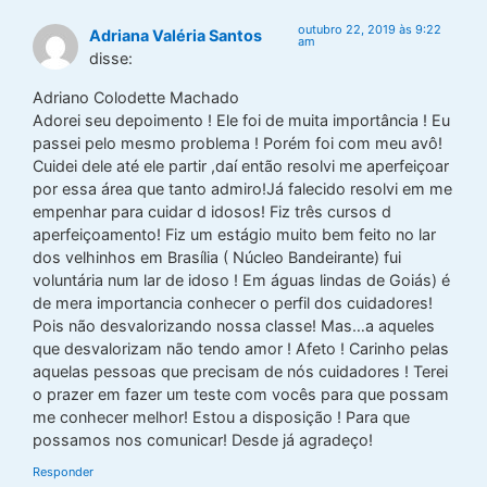
outubro 22, 2019 às 9:22
Adriana Valéria Santos
am
disse:
Adriano Colodette Machado
Adorei seu depoimento ! Ele foi de muita importância ! Eu
passei pelo mesmo problema ! Porém foi com meu avô!
Cuidei dele até ele partir ,daí então resolvi me aperfeiçoar
por essa área que tanto admiro!Já falecido resolvi em me
empenhar para cuidar d idosos! Fiz três cursos d
aperfeiçoamento! Fiz um estágio muito bem feito no lar
dos velhinhos em Brasília ( Núcleo Bandeirante) fui
voluntária num lar de idoso ! Em águas lindas de Goiás) é
de mera importancia conhecer o perfil dos cuidadores!
Pois não desvalorizando nossa classe! Mas…a aqueles
que desvalorizam não tendo amor ! Afeto ! Carinho pelas
aquelas pessoas que precisam de nós cuidadores ! Terei
o prazer em fazer um teste com vocês para que possam
me conhecer melhor! Estou a disposição ! Para que
possamos nos comunicar! Desde já agradeço!
Responder