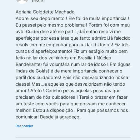
disse:
Adriana Colodette Machado
Adorei seu depoimento ! Ele foi de muita importância !
Eu passei pelo mesmo problema ! Porém foi com meu
avô! Cuidei dele até ele partir ,daí então resolvi me
aperfeiçoar por essa área que tanto admiro!Já falecido
resolvi em me empenhar para cuidar d idosos! Fiz três
cursos d aperfeiçoamento! Fiz um estágio muito bem
feito no lar dos velhinhos em Brasília ( Núcleo
Bandeirante) fui voluntária num lar de idoso ! Em águas
lindas de Goiás) é de mera importancia conhecer o
perfil dos cuidadores! Pois não desvalorizando nossa
classe! Mas…a aqueles que desvalorizam não tendo
amor ! Afeto ! Carinho pelas aquelas pessoas que
precisam de nós cuidadores ! Terei o prazer em fazer
um teste com vocês para que possam me conhecer
melhor! Estou a disposição ! Para que possamos nos
comunicar! Desde já agradeço!
Responder