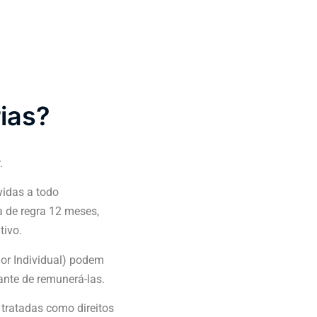
rias?
.
vidas a todo
a de regra 12 meses,
tivo.
r Individual) podem
ante de remunerá-las.
 tratadas como direitos