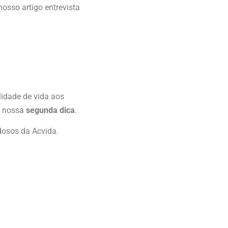
nosso artigo entrevista
alidade de vida aos
é nossa
segunda dica
.
Idosos da Acvida.