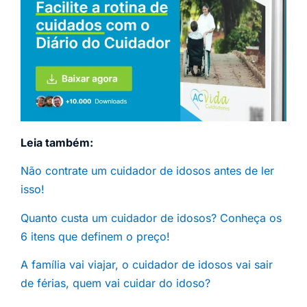
Leia também:
Não contrate um cuidador de idosos antes de ler
isso!
Quanto custa um cuidador de idosos? Conheça os
6 itens que definem o preço!
A família vai viajar, o cuidador de idosos vai sair
de férias, quem vai cuidar do idoso?