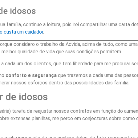
de idosos
amília, continue a leitura, pois irei compartilhar uma carta de
o custa um cuidador
.
porque considero o trabalho da Acvida, acima de tudo, como uma 
a melhor qualidade de vida que suas condições permitem.
 a cada um dos clientes, que tem liberdade para me procurar s
 no
conforto e segurança
que trazemos a cada uma das pessoas
erar nossos esforços dentro das possibilidades das família.
r de idosos
ssária) tarefa de reajustar nossos contratos em função do aumen
obre extensas planilhas, me perco em conjecturas sobre como c
nta minha impressão de que nenhum deles, de fato, representa a