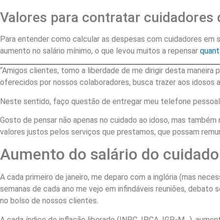
Valores para contratar cuidadores 
Para entender como calcular as despesas com cuidadores em sua f
aumento no salário mínimo, o que levou muitos a repensar
quant
“Amigos clientes, tomo a liberdade de me dirigir desta maneira 
oferecidos por nossos colaboradores, busca trazer aos idosos 
Neste sentido, faço questão de entregar meu telefone pessoal
Gosto de pensar não apenas no cuidado ao idoso, mas também
valores justos pelos serviços que prestamos, que possam remun
Aumento do salário do cuidado
A cada primeiro de janeiro, me deparo com a inglória (mas nece
semanas de cada ano me vejo em infindáveis reuniões, debato s
no bolso de nossos clientes.
A cada índice de inflação liberado (INPC, IPCA, IGP-M…), aume