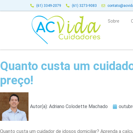
(61) 3349-2079
(61) 3273-9083
contato@acvid
Sobre
Quanto custa um cuidado
preço!
Autor(a):
Adriano Colodette Machado
outubr
Quanto custa um cuidador de idosos domiciliar? Aprenda a calcu