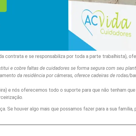
da contrata e se responsabiliza por toda a parte trabalhista), 
ubstitui e cobre faltas de cuidadores se forma segura com seu p
oramento da residência por câmeras, oferece cadeiras de rodas/b
rteira) e nós oferecemos todo o suporte para que não tenham qu
ceirização.
a. Se houver algo mais que possamos fazer para a sua família, 