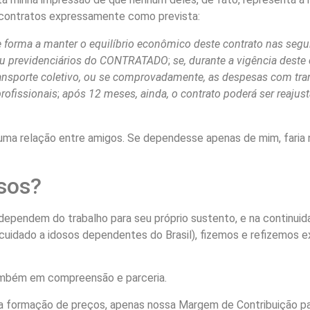
s contratos expressamente como prevista:
e forma a manter o equilíbrio econômico deste contrato nas segu
os ou previdenciários do CONTRATADO
;
se, durante a vigência deste
 transporte coletivo, ou se comprovadamente, as despesas com t
rofissionais
;
após 12 meses, ainda, o contrato poderá ser reajust
a uma relação entre amigos. Se dependesse apenas de mim, fari
osos?
dependem do trabalho para seu próprio sustento, e na continuid
uidado a idosos dependentes do Brasil), fizemos e refizemos ex
ambém em compreensão e parceria.
sa formação de preços, apenas nossa Margem de Contribuição pa