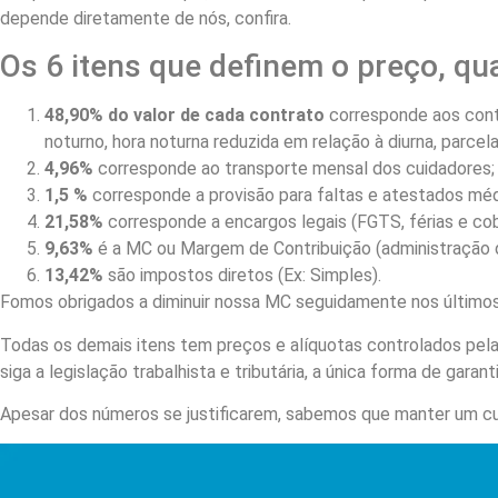
depende diretamente de nós, confira.
Os 6 itens que definem o preço, qu
48,90% do valor de cada contrato
corresponde aos contr
noturno, hora noturna reduzida em relação à diurna, parce
4,96%
corresponde ao transporte mensal dos cuidadores;
1,5 %
corresponde a provisão para faltas e atestados méd
21,58%
corresponde a encargos legais (FGTS, férias e cobe
9,63%
é a MC ou Margem de Contribuição (administração d
13,42%
são impostos diretos (Ex: Simples).
Fomos obrigados a diminuir nossa MC seguidamente nos últimos 
Todas os demais itens tem preços e alíquotas controlados pela
siga a legislação trabalhista e tributária, a única forma de garanti
Apesar dos números se justificarem, sabemos que manter um cuid