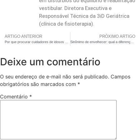
em distúrbios do equilíbrio e reabilitação
vestibular. Diretora Executiva e
Responsável Técnica da 3iD Geriátrica
(clínica de fisioterapia).
ARTIGO ANTERIOR
PRÓXIMO ARTIGO
Por que procurar cuidadores de idosos diminui o estresse dos familiares mesmo com um idoso que não dá trabalho
Sinônimo de envelhecer: qual a diferença entre velho e idoso?
Deixe um comentário
O seu endereço de e-mail não será publicado.
Campos
obrigatórios são marcados com
*
Comentário
*