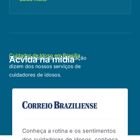
Cuidador de Idoso em Brasília
Acvida na mídia
O que os meios de comunicação
dizem dos nossos serviços de
cuidadores de idosos.
Conheça a rotina e os sentimentos
dos cuidadores de idosos, conheça