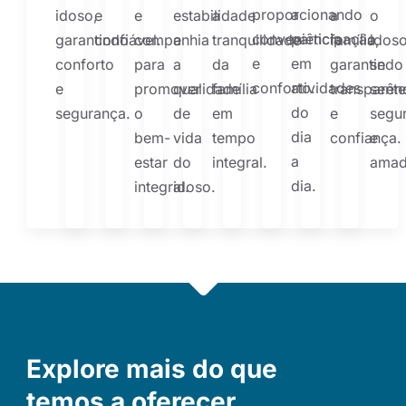
proporcionando
a
idoso,
e
e
estabilidade
a
a
o
conveniência
participação
garantindo
confiável.
companhia
e
tranquilidade
família,
idos
e
em
conforto
para
a
da
garantindo
se
conforto.
atividades
e
promover
qualidade
família
transparên
sente
do
segurança.
o
de
em
e
segu
dia
bem-
vida
tempo
confiança.
e
a
estar
do
integral.
amad
dia.
integral.
idoso.
Explore mais do que
temos a oferecer