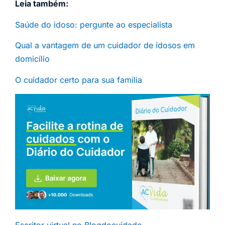
Leia também:
Saúde do idoso: pergunte ao especialista
Qual a vantagem de um cuidador de idosos em
domicílio
O cuidador certo para sua família
Escritor virtual no Blogdocuidado