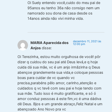
Oi Suely entendo você,cuido do meu pai de
95anos eu tenho 36a não consigo nem um
namorado sou dona de casa desde os
14anos ainda não vivi minha vida.
dezembro 11, 2021 às
MARIA Aparecida dos
12:00 pm
Anjos
disse:
Oi Terezinha, estou muito orgulhosa de você! pôr
dizer q cuidou do seu pai até Deus levá,e q hoje
cuida dá sua mãe, vc é um anjo irmãzinha q Deus
abençoe grandemente sua vida,e coloque pessoas
boas para cuidar de vc quando vc
precisa,parabéns pêlo amor, carinho,atenção e
cuidados q vc tevê com seu pai e hoje tendo com
sua mãe. Tudo isso é muito gratificante, e só ó
amor conduz pessoas á este fim,vc é uma dádiva
dê Deus. Bjos e um grande abraço,Feliz Natal e um
abençoado Ano Novo pra vc