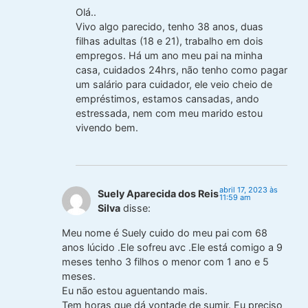
Olá..
Vivo algo parecido, tenho 38 anos, duas
filhas adultas (18 e 21), trabalho em dois
empregos. Há um ano meu pai na minha
casa, cuidados 24hrs, não tenho como pagar
um salário para cuidador, ele veio cheio de
empréstimos, estamos cansadas, ando
estressada, nem com meu marido estou
vivendo bem.
abril 17, 2023 às
Suely Aparecida dos Reis
11:59 am
Silva
disse:
Meu nome é Suely cuido do meu pai com 68
anos lúcido .Ele sofreu avc .Ele está comigo a 9
meses tenho 3 filhos o menor com 1 ano e 5
meses.
Eu não estou aguentando mais.
Tem horas que dá vontade de sumir. Eu preciso