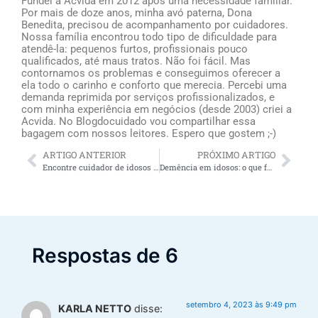
Fundei a Acvida em 2012 após uma necessidade familiar.
Por mais de doze anos, minha avó paterna, Dona
Benedita, precisou de acompanhamento por cuidadores.
Nossa família encontrou todo tipo de dificuldade para
atendê-la: pequenos furtos, profissionais pouco
qualificados, até maus tratos. Não foi fácil. Mas
contornamos os problemas e conseguimos oferecer a
ela todo o carinho e conforto que merecia. Percebi uma
demanda reprimida por serviços profissionalizados, e
com minha experiência em negócios (desde 2003) criei a
Acvida. No Blogdocuidado vou compartilhar essa
bagagem com nossos leitores. Espero que gostem ;-)
ARTIGO ANTERIOR
PRÓXIMO ARTIGO
Encontre cuidador de idosos em Araucária
Demência em idosos: o que familiares e cuidadores devem saber sobre o problema
Respostas de 6
setembro 4, 2023 às 9:49 pm
KARLA NETTO
disse: