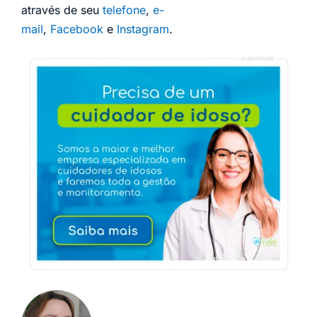
através de seu
telefone
,
e-
mail
,
Facebook
e
Instagram
.