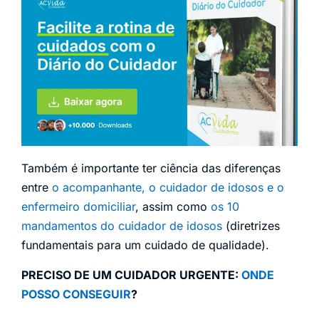
Também é importante ter ciência das diferenças
entre
o acompanhante, o cuidador de idosos e o
enfermeiro domiciliar
, assim como
os 10
mandamentos do cuidador de idosos
(diretrizes
fundamentais para um cuidado de qualidade).
PRECISO DE UM CUIDADOR URGENTE:
ONDE
POSSO CONSEGUIR
?