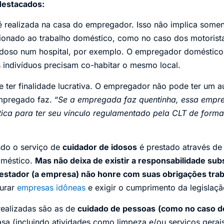
destacados:
 é realizada na casa do empregador. Isso não implica somen
cionado ao trabalho doméstico, como no caso dos motorist
doso num hospital, por exemplo. O empregador doméstico
s indivíduos precisam co-habitar o mesmo local.
 ter finalidade lucrativa. O empregador não pode ter um a
mpregado faz. “
Se a empregada faz quentinha, essa empre
ca para ter seu vínculo regulamentado pela CLT de forma 
do o serviço de
cuidador de idosos
é prestado através de
oméstico.
Mas não deixa de existir a responsabilidade subs
stador (a empresa) não honre com suas obrigações traba
curar
empresas idôneas
e exigir o cumprimento da legislaçã
realizadas são as de
cuidado de pessoas
(como no caso d
sa (incluindo atividades como limpeza e/ou serviços gerai