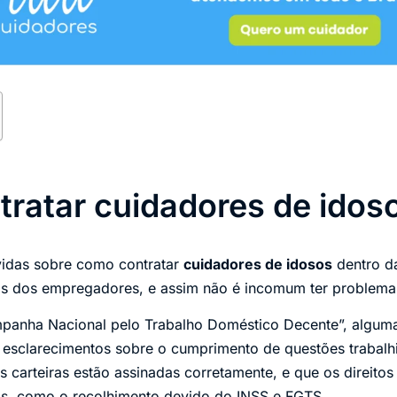
ratar cuidadores de idos
vidas sobre como contratar
cuidadores de idosos
dentro da
as dos empregadores, e assim não é incomum ter problemas
mpanha Nacional pelo Trabalho Doméstico Decente”, alguma
 esclarecimentos sobre o cumprimento de questões trabalhis
carteiras estão assinadas corretamente, e que os direitos
os, como o recolhimento devido do INSS e FGTS.