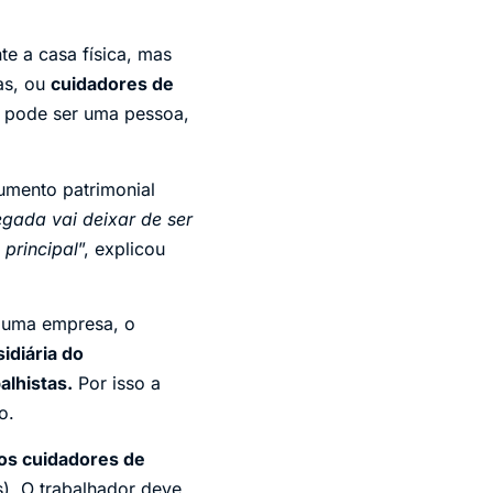
te a casa física, mas
as, ou
cuidadores de
 pode ser uma pessoa,
umento patrimonial
gada vai deixar de ser
principal
”, explicou
 uma empresa, o
idiária do
lhistas.
Por isso a
o.
os cuidadores de
s). O trabalhador deve