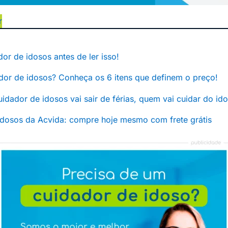
r
or de idosos antes de ler isso!
dor de idosos? Conheça os 6 itens que definem o preço!
 cuidador de idosos vai sair de férias, quem vai cuidar do id
idosos da Acvida: compre hoje mesmo com frete grátis