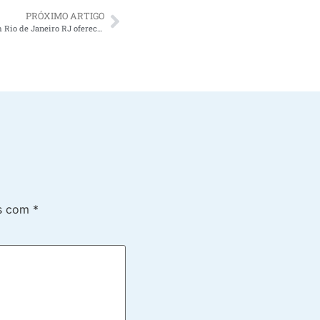
PRÓXIMO ARTIGO
Porque contratar cuidadores de idosos em Rio de Janeiro RJ oferece alívio para os familiares do idoso
os com
*