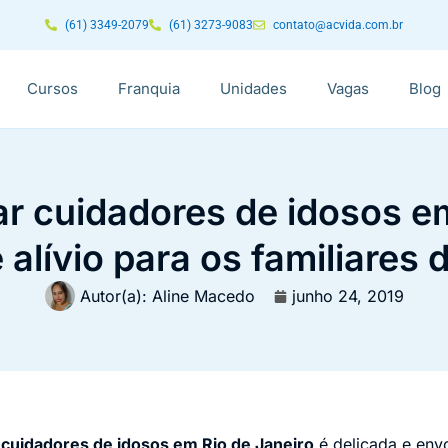
(61) 3349-2079
(61) 3273-9083
contato@acvida.com.br
Cursos
Franquia
Unidades
Vagas
Blog
r cuidadores de idosos e
 alívio para os familiares 
Autor(a):
Aline Macedo
junho 24, 2019
r
cuidadores de idosos em Rio de Janeiro
é delicada e envo