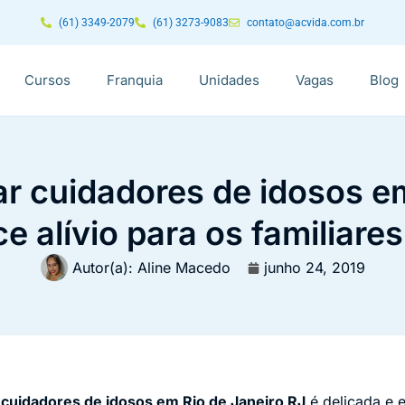
(61) 3349-2079
(61) 3273-9083
contato@acvida.com.br
Cursos
Franquia
Unidades
Vagas
Blog
r cuidadores de idosos e
e alívio para os familiare
Autor(a):
Aline Macedo
junho 24, 2019
r
cuidadores de idosos em Rio de Janeiro RJ
é delicada e e