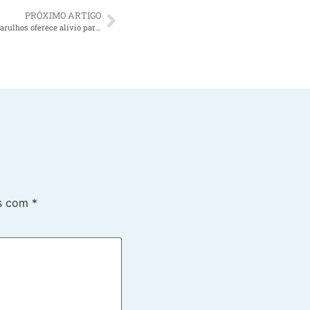
PRÓXIMO ARTIGO
Porque contratar cuidadores de idosos Guarulhos oferece alívio para os familiares do idoso
os com
*