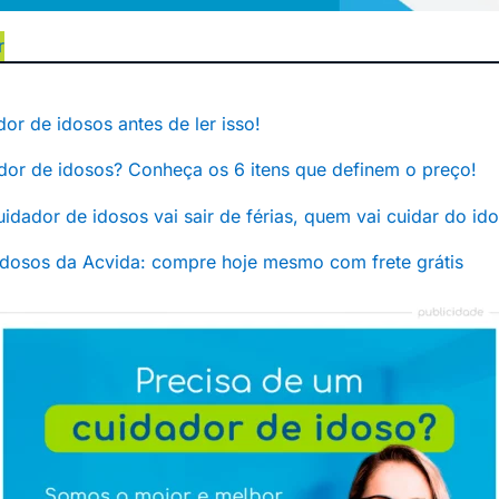
r
or de idosos antes de ler isso!
dor de idosos? Conheça os 6 itens que definem o preço!
 cuidador de idosos vai sair de férias, quem vai cuidar do id
idosos da Acvida: compre hoje mesmo com frete grátis