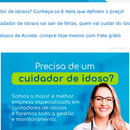
dor de idosos? Conheça os 6 itens que definem o preço!
 cuidador de idosos vai sair de férias, quem vai cuidar do id
idosos da Acvida: compre hoje mesmo com frete grátis