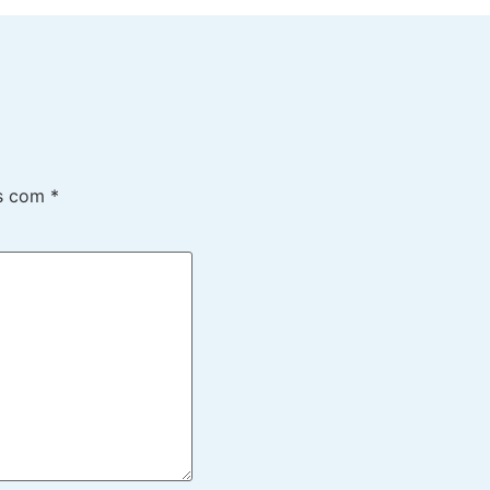
os com
*