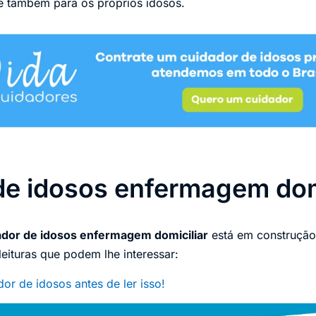
 e também para os próprios idosos.
de idosos enfermagem dom
ador de idosos enfermagem domiciliar
está em construção
ituras que podem lhe interessar:
or de idosos antes de ler isso!