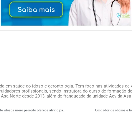
ada em saúde do idoso e gerontologia. Tem foco nas atividades de v
uidadores profissionais, sendo instrutora do curso de formação de
 Asa Norte desde 2013, além de franqueada da unidade Acvida Asa
Porque contratar cuidador de idosos meio período oferece alívio para os familiares do idoso
Cuidador de idosos e h