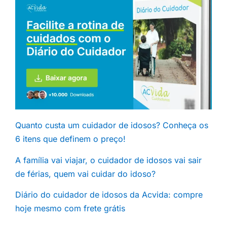
Quanto custa um cuidador de idosos? Conheça os
6 itens que definem o preço!
A família vai viajar, o cuidador de idosos vai sair
de férias, quem vai cuidar do idoso?
Diário do cuidador de idosos da Acvida: compre
hoje mesmo com frete grátis