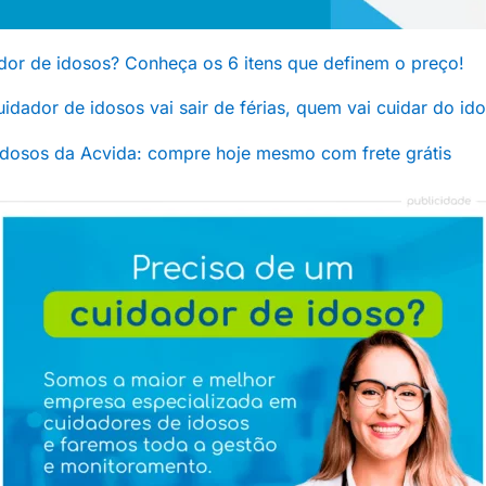
dor de idosos? Conheça os 6 itens que definem o preço!
 cuidador de idosos vai sair de férias, quem vai cuidar do id
idosos da Acvida: compre hoje mesmo com frete grátis