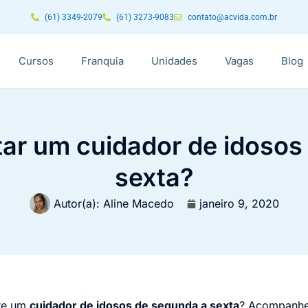
(61) 3349-2079
(61) 3273-9083
contato@acvida.com.br
Cursos
Franquia
Unidades
Vagas
Blog
ar um cuidador de idosos
sexta?
Autor(a):
Aline Macedo
janeiro 9, 2020
bre um
cuidador de idosos de segunda a sexta
? Acompanhe