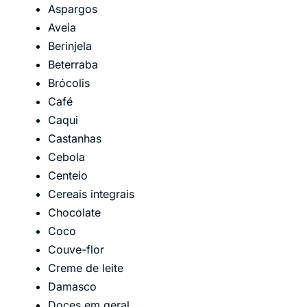
Aspargos
Aveia
Berinjela
Beterraba
Brócolis
Café
Caqui
Castanhas
Cebola
Centeio
Cereais integrais
Chocolate
Coco
Couve-flor
Creme de leite
Damasco
Doces em geral