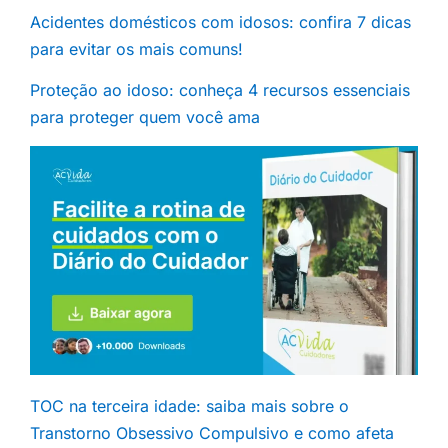
Acidentes domésticos com idosos: confira 7 dicas
para evitar os mais comuns!
Proteção ao idoso: conheça 4 recursos essenciais
para proteger quem você ama
TOC na terceira idade: saiba mais sobre o
Transtorno Obsessivo Compulsivo e como afeta