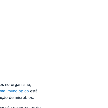
s
vos no organismo,
ema imunológico
está
ação de micróbios.
bém são decorrentes do