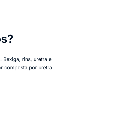
os?
Bexiga, rins, uretra e
ior composta por uretra