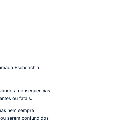
hamada Escherichia
evando à consequências
ntes ou fatais.
 mas nem sempre
 ou serem confundidos