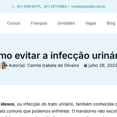
(61) 3349-2079
(61) 3273-9083
contato@acvida.com.br
Cursos
Franquia
Unidades
Vagas
Blog
mo evitar a infecção uriná
Autor(a):
Camila Izabela de Oliveira
julho 29, 202
 idosos
, ou infecção do trato urinário, também conhecida
ais comuns que podemos enfrentar. O transtorno não escol