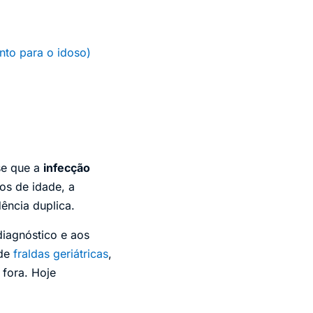
nto para o idoso)
se que a
infecção
s de idade, a
ência duplica.
iagnóstico e aos
 de
fraldas geriátricas
,
 fora. Hoje