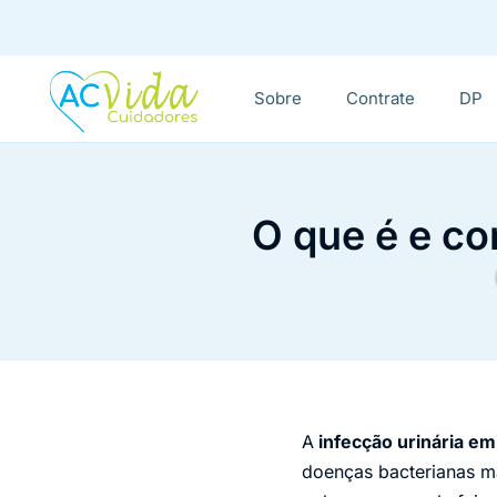
Sobre
Contrate
DP
O que é e co
A
infecção urinária em
doenças bacterianas m