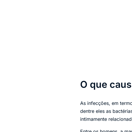
O que caus
As infecções, em term
dentre eles as bactéria
intimamente relaciona
Entre os homens, a man