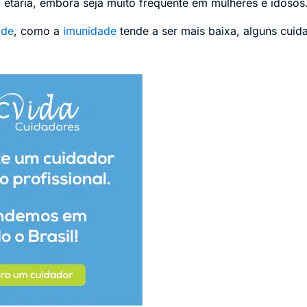
a etária, embora seja muito frequente em mulheres e idosos
ade
, como a
imunidade
tende a ser mais baixa, alguns cuid