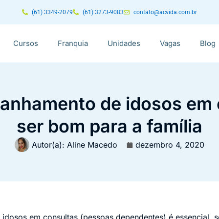
(61) 3349-2079
(61) 3273-9083
contato@acvida.com.br
Cursos
Franquia
Unidades
Vagas
Blog
nhamento de idosos em 
ser bom para a família
Autor(a):
Aline Macedo
dezembro 4, 2020
osos em consultas (pessoas dependentes) é essencial, sej