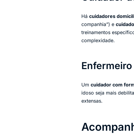
Há
cuidadores domicil
companhia”) e
cuidado
treinamentos específi
complexidade.
Enfermeiro 
Um
cuidador com fo
idoso seja mais debili
extensas.
Acompanha