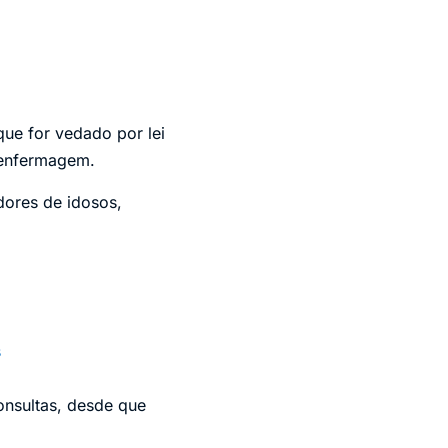
que for vedado por lei
 enfermagem.
dores de idosos,
s
onsultas, desde que