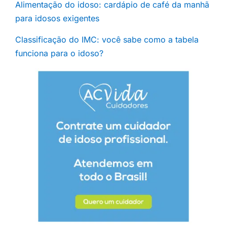
Alimentação do idoso: cardápio de café da manhã
para idosos exigentes
Classificação do IMC: você sabe como a tabela
funciona para o idoso?