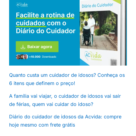
Quanto custa um cuidador de idosos? Conheça os
6 itens que definem o preço!
A família vai viajar, o cuidador de idosos vai sair
de férias, quem vai cuidar do idoso?
Diário do cuidador de idosos da Acvida: compre
hoje mesmo com frete grátis