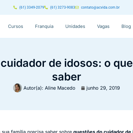
(61) 3349-2079
(61) 3273-9083
contato@acvida.com.br
Cursos
Franquia
Unidades
Vagas
Blog
cuidador de idosos: o que
saber
Autor(a):
Aline Macedo
junho 29, 2019
 sua família precisa saber sobre
questões do cuidador de 