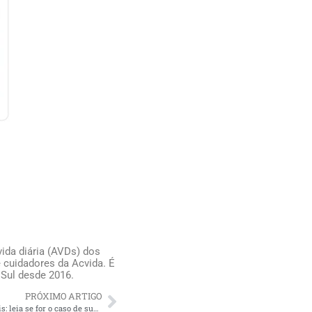
ida diária (AVDs) dos
 cuidadores da Acvida. É
 Sul desde 2016.
PRÓXIMO ARTIGO
Preciso de cuidadores de idosos confiáveis: leia se for o caso de sua família!