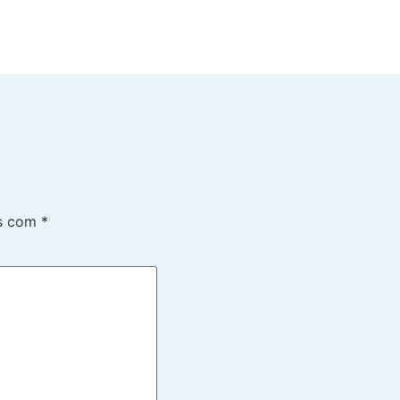
os com
*